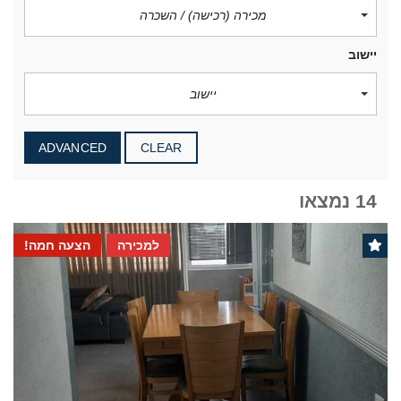
מכירה (רכישה) / השכרה
יישוב
יישוב
ADVANCED
CLEAR
14 נמצאו
למכירה
הצעה חמה!