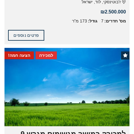
ז'בוטינסקי, לוד, ישראל
₪2.500.000
מס' חדרים:
7
גודל:
173 מ"ר
פרטים נוספים
למכירה
הצעה חמה!
למכירה במושב מגשימים מגרש 9