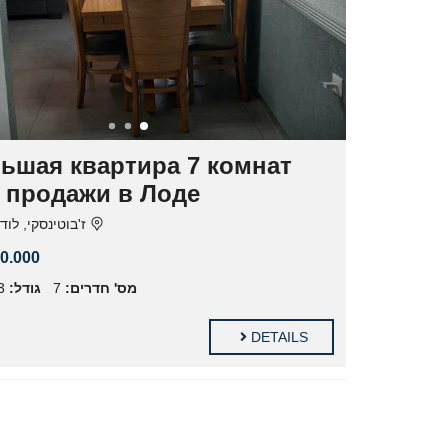
ьшая квартира 7 комнат
 продажи в Лоде
ז'בוטינסקי, לוד
0.000
מ"
גודל:
7
מס' חדרים:
DETAILS