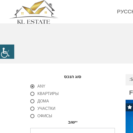
РУСС
ע
ב
ר
י
סוג הנכס
ת
ANY
КВАРТИРЫ
E
ДОМА
N
УЧАСТКИ
G
ОФИСЫ
L
יישוב
I