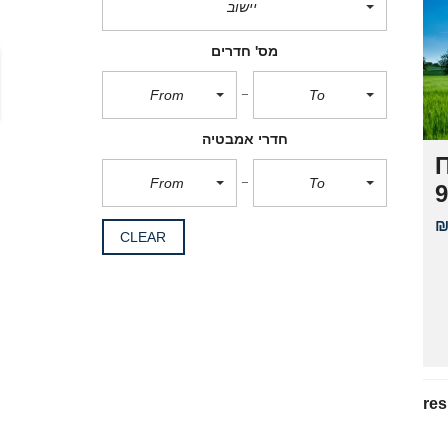
יישוב
S
H
מס' חדרים
From
To
חדרי אמבטיה
From
To
₪
CLEAR