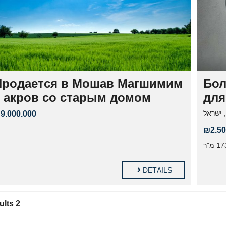
ר
ד
י
ם
Продается в Мошав Магшимим
Бол
9 акров со старым домом
для
, ישראל
9.000.000
₪2.50
173 ר
DETAILS
2 results